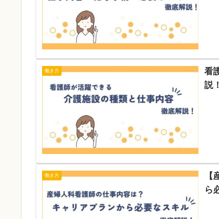
看
働き方
説
【
働き方
ら