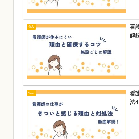
看
悩み
解
看
悩み
法