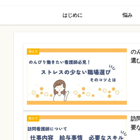
はじめに
悩み
の
働き方
選
訪
働き方
要