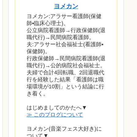
ヨメカン
ヨメカン:アラサー看護師(保健
師•臨床心理士)。
公立病院看護師→行政保健師(退
職代行)→民間病院看護師。
夫:アラサー社会福祉士(看護師•
保健師)。
行政保健師→民間病院看護師(退
職代行)→公的病院社会福祉士。
夫婦で合計4回転職、2回退職代
行を経験した結果「看護師は職
場環境が10割」という結論に行
き着く。
はじめましてのかたへ▼
≫ このブログについて
ヨメカン(音楽フェス大好き)に
ついて▼