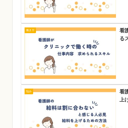
看
働き方
る
看
悩み
上