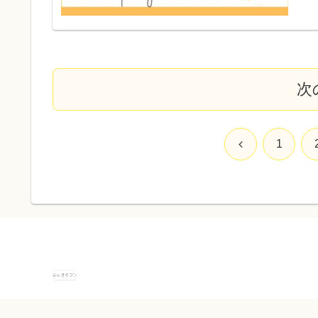
次
前
1
へ