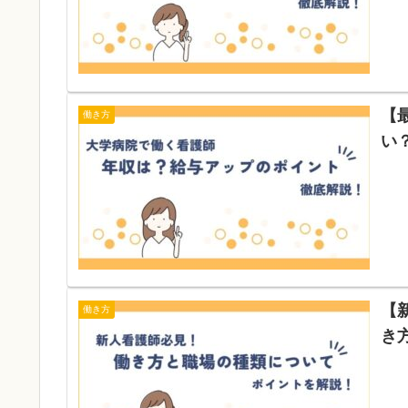
【
働き方
い
【
働き方
き