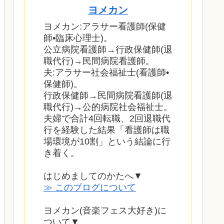
ヨメカン
ヨメカン:アラサー看護師(保健
師•臨床心理士)。
公立病院看護師→行政保健師(退
職代行)→民間病院看護師。
夫:アラサー社会福祉士(看護師•
保健師)。
行政保健師→民間病院看護師(退
職代行)→公的病院社会福祉士。
夫婦で合計4回転職、2回退職代
行を経験した結果「看護師は職
場環境が10割」という結論に行
き着く。
はじめましてのかたへ▼
≫ このブログについて
ヨメカン(音楽フェス大好き)に
ついて▼