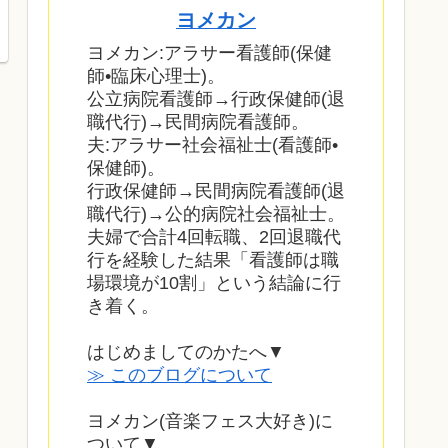
ヨメカン
ヨメカン:アラサー看護師(保健
師•臨床心理士)。
公立病院看護師→行政保健師(退
職代行)→民間病院看護師。
夫:アラサー社会福祉士(看護師•
保健師)。
行政保健師→民間病院看護師(退
職代行)→公的病院社会福祉士。
夫婦で合計4回転職、2回退職代
行を経験した結果「看護師は職
場環境が10割」という結論に行
き着く。
はじめましてのかたへ▼
≫ このブログについて
ヨメカン(音楽フェス大好き)に
ついて▼